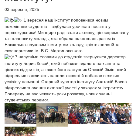
03 вересня, 2025
1 вересня наш інститут поповнився новим
поколінням студентів – відбулася урочиста посвята у
першокурсники! Ми щиро раді вітати активну, цілеспрямовану
та талановиту молодь, яка обрала шлях знань разом із
Навчально-науковим інститутом холоду, кріотехнологій та
екоенергетики ім. В.С. Мартиновського.
З напутніми словами до студентів звернулися директор
інституту Борис Косой, який побажав вдалого навчання та
цікавих відкриттів, а також його заступник Олексій Зімін, який
підкреслив важливість наполегливості й побажав великих
успіхів у навчанні. Старший куратор інституту Анатолій Басов
підкреслив значення активної участі у заходах університету.
Попереду на вас чекають роки розвитку, нових знань і
студентських перемог.